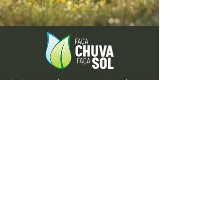
Envie-nos ideias ou sugestões de
novas reportagens através dos nossos
contactos ou pelo formulário.
Envie-nos uma mensagem
Nome
Apelido
Email
Escreva a sua mensagem