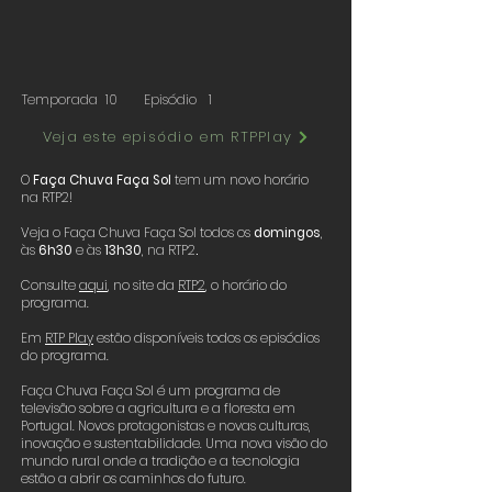
Temporada
10
Episódio
1
Veja este episódio em RTPPlay
O
Faça Chuva Faça Sol
tem um novo horário
na RTP2!
Veja o Faça Chuva Faça Sol todos os
domingos
,
às
6h30
e às
13h30
, na RTP2
.
Consulte
aqui
,
no site da
RTP2
,
o horário do
programa.
Em
RTP Play
estão disponíveis todos os episódios
do programa.
Faça Chuva Faça Sol é um programa de
televisão sobre a agricultura e a floresta em
Portugal. Novos protagonistas e novas culturas,
inovação e sustentabilidade. Uma nova visão do
mundo rural onde a tradição e a tecnologia
estão a abrir os caminhos do futuro.