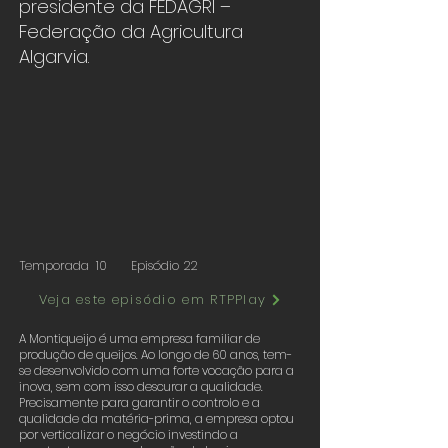
presidente da FEDAGRI –
Federação da Agricultura
Algarvia.
Temporada
10
Episódio
22
Veja este episódio em RTPPlay
A Montiqueijo é uma empresa familiar de
produção de queijos. Ao longo de 60 anos, tem-
se desenvolvido com uma forte vocação para a
inova, sem com isso descurar a qualidade.
Precisamente para garantir o controlo e a
qualidade da matéria-prima, a empresa optou
por verticalizar o negócio investindo a