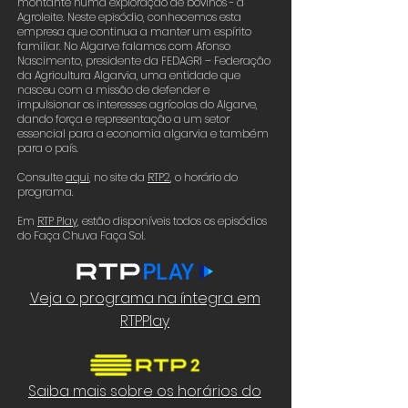
montante numa exploração de bovinos - a
Agroleite. Neste episódio, conhecemos esta
empresa que continua a manter um espírito
familiar. No Algarve falamos com Afonso
Nascimento, presidente da FEDAGRI – Federação
da Agricultura Algarvia, uma entidade que
nasceu com a missão de defender e
impulsionar os interesses agrícolas do Algarve,
dando força e representação a um setor
essencial para a economia algarvia e também
para o país.
Consulte
aqui
,
no site da
RTP2
,
o horário do
programa.
Em
RTP Play,
estão disponíveis todos os episódios
do Faça Chuva Faça Sol.
Veja o programa na íntegra em
RTPPlay
Saiba mais sobre os horários do