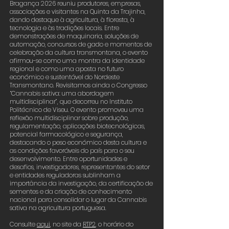
Bragança 2026 reuniu produtores, empresas,
associações e visitantes na Quinta da Trajinha,
dando destaque à agricultura, à floresta, à
tecnologia e às tradições locais. Entre
demonstrações de maquinaria, soluções de
automação, concursos de gado e momentos de
celebração da cultura transmontana, o evento
afirmou-se como uma montra da identidade
regional e como uma aposta no futuro
económico e sustentável do Nordeste
Transmontano. Revisitamos ainda o Congresso
“Cannabis sativa: uma abordagem
multidisciplinar”, que decorreu no Instituto
Politécnico de Viseu. O evento promoveu uma
reflexão multidisciplinar sobre produção,
regulamentação, aplicações biotecnológicas,
potencial farmacológico e segurança,
destacando o peso económico desta cultura e
as condições favoráveis do país para o seu
desenvolvimento. Entre oportunidades e
desafios, investigadores, representantes do setor
e entidades reguladoras sublinham a
importância da investigação, da certificação de
sementes e da criação de conhecimento
nacional para consolidar o lugar da Cannabis
sativa na agricultura portuguesa.
Consulte
aqui
,
no site da
RTP2
,
o horário do