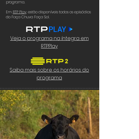
programa.
Em
RTP Play,
estão disponíveis todos os episódios
do Faça Chuva Faça Sol.
Veja o programa na íntegra em
RTPPlay
Saiba mais sobre os horários do
programa