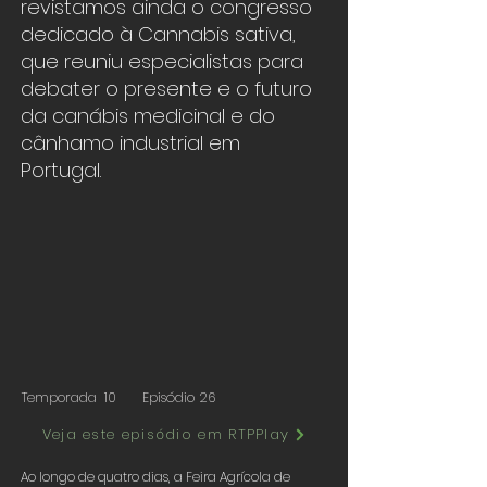
revistamos ainda o congresso
dedicado à Cannabis sativa,
que reuniu especialistas para
debater o presente e o futuro
da canábis medicinal e do
cânhamo industrial em
Portugal.
Temporada
10
Episódio
26
Veja este episódio em RTPPlay
Ao longo de quatro dias, a Feira Agrícola de