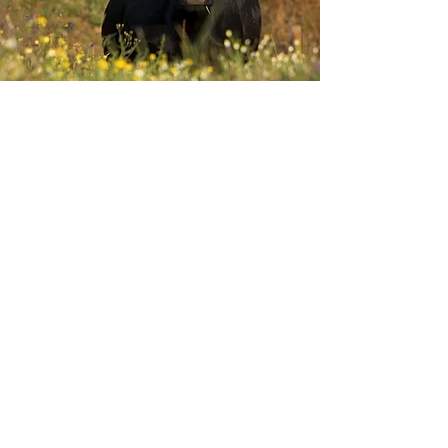
Envie-nos ideias ou sugestões de
novas reportagens através dos nossos
contactos ou pelo formulário.
Envie-nos uma mensagem
Nome
Apelido
Email