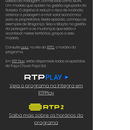
Gestão da Paisagem, conhecidas como AIGPs.
Um modelo que aposta na gestão agrupada da
floresta. O objetivo é reduzir o risco de incêndio,
ordenar a paisagem e criar valor económico
para os proprietários. Neste episódio, conheça os
exemplos de Bragança, Seia e Mação na gestão
da paisagem e as mudanças que estão a
acontecer nestes territórios, graças a este
modelo.
Consulte
aqui
,
no site da
RTP2
,
o horário do
programa.
Em
RTP Play,
estão disponíveis todos os episódios
do Faça Chuva Faça Sol.
Veja o programa na íntegra em
RTPPlay
Saiba mais sobre os horários do
programa