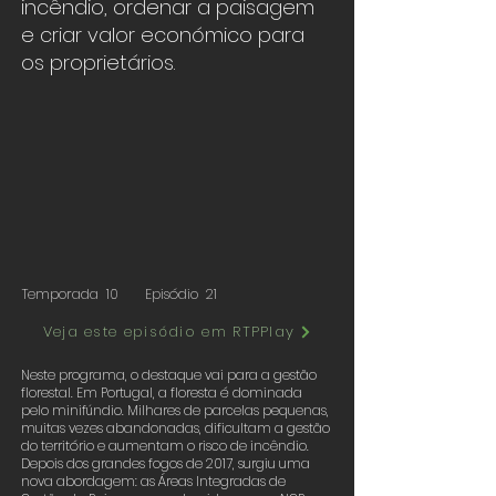
incêndio, ordenar a paisagem
e criar valor económico para
os proprietários.
Temporada
10
Episódio
21
Veja este episódio em RTPPlay
Neste programa, o destaque vai para a gestão
florestal. Em Portugal, a floresta é dominada
pelo minifúndio. Milhares de parcelas pequenas,
muitas vezes abandonadas, dificultam a gestão
do território e aumentam o risco de incêndio.
Depois dos grandes fogos de 2017, surgiu uma
nova abordagem: as Áreas Integradas de