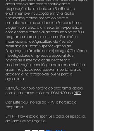
desta cadeia altamente controlada: a
preparação do substrato em Benlhevai, o
enchimento e incubação em Vila Real e,
finalmente, o crescimento, colheita e
embalamento na unidade de Paredes. Uma
viagem completa a um setor em expansão e
com enorme potencial de consumo no país. O
programa marcou presença no Seminário
Internacional de Agricultura de Precisão,
realizado na Escola Superior Agrária de
Bragança no âmbito do projeto Agro@TecVerde.
Investigadores, empresas e especialistas
nacionais e internacionais debatem a
modernização tecnológica do setor, a robótica,
a otimização de recursos e a importância da
academia na atração de jovens para a
agricultura.
ATENÇÃO ao novo horário do programa, agora
com duas transmissões ao DOMINGO, na
RTP2
.
Consulte
aqui
,
no site da
RTP2
,
o horário do
programa.
Em
RTP Play,
estão disponíveis todos os episódios
do Faça Chuva Faça Sol.