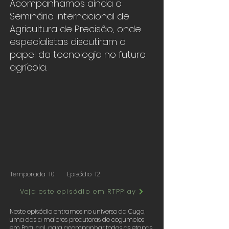
Acompanhamos ainda o
Seminário Internacional de
Agricultura de Precisão, onde
especialistas discutiram o
papel da tecnologia no futuro
agrícola.
Temporada
10
Episódio
12
Veja este episódio em RTPPlay
Neste episódio entramos no universo da Cuga,
uma das a maiores produtoras de cogumelos
em Portugal, para acompanhar todas as etapas