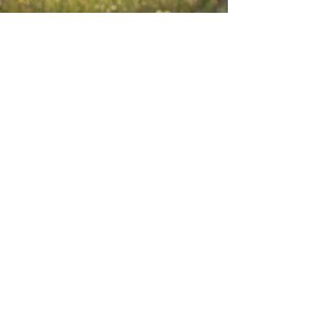
Envie-nos ideias ou sugestões de
novas reportagens através dos nossos
contactos ou pelo formulário.
Envie-nos uma mensagem
Nome
Apelido
Email
Escreva a sua mensagem