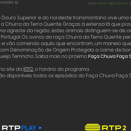
pisódio
13
Veja este episódio 
 Douro Superior e do nordeste transmontano vive uma 
: a Churra da Terra Quente.
Graças à extensa lã que po
ma agreste da região, estes animais distinguem-se de o
Portugal. Os ovinos da raça Churra da Terra Quente pe
s e vão comendo aquilo que encontram, um maneio que
 com Denominação de Origem Protegida: a carne de bo
ueijo Terrincho. Saiba mais no próximo
Faça Chuva Faça S
no site da
RTP2
,
o horário do programa.
tão disponíveis todos os episódios do Faça Chuva Faça S