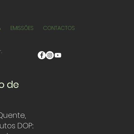
A
EMISSÕES
CONTACTOS
o de
Quente,
utos DOP: