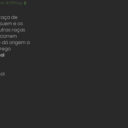
em RTPPlay
raça de
ssuem e os
utras raças
rcorrem
 dá origem a
rrego
ol
.
ol.