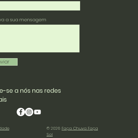
eva a sua mensagem
viar
e-se a nós nas redes
ais
idade
© 2026
Faça Chuva Faça
Sol