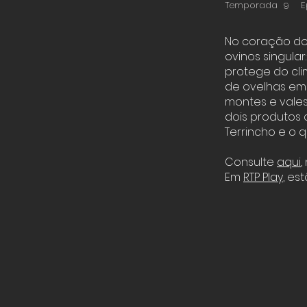
Temporada
E
9
No coração do
ovinos singular
protege do cli
de ovelhas em 
montes e vale
dois produtos
Terrincho e o q
Consulte
aqui
,
Em
RTP Play
, es