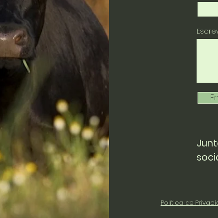
Escr
En
Junt
soci
Política de Privac