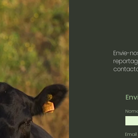
Envie-no
reportag
contacto
En
Nom
Email