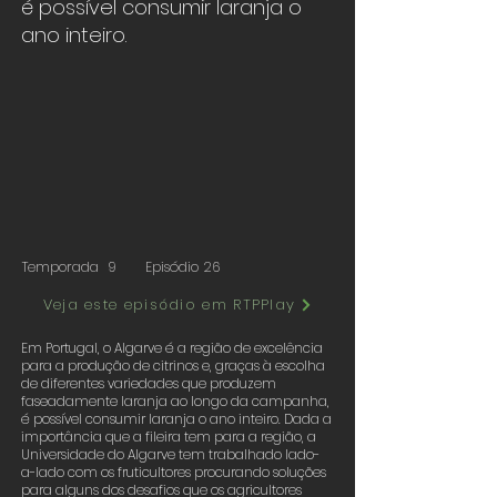
é possível consumir laranja o
ano inteiro.
Temporada
9
Episódio
26
Veja este episódio em RTPPlay
Em Portugal, o Algarve é a região de excelência
para a produção de citrinos e, graças à escolha
de diferentes variedades que produzem
faseadamente laranja ao longo da campanha,
é possível consumir laranja o ano inteiro. Dada a
importância que a fileira tem para a região, a
Universidade do Algarve tem trabalhado lado-
a-lado com os fruticultores procurando soluções
para alguns dos desafios que os agricultores