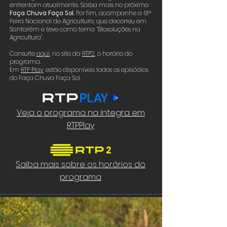
enfrentam atualmente. Saiba mais no próximo
Faça Chuva Faça Sol.
Por fim, acompanhe a 61ª
Feira Nacional de Agricultura, que decorreu em
Santarém e teve como tema “Biosoluções na
Agricultura”.
Consulte
aqui
,
no site da
RTP2
,
o horário do
programa.
Em
RTP Play
, estão disponíveis todos os episódios
do Faça Chuva Faça Sol.
Veja o programa na íntegra em
RTPPlay
Saiba mais sobre os horários do
programa