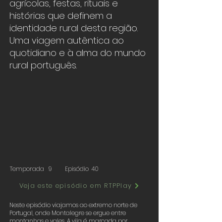
agrícolas, festas, rituais e
histórias que definem a
identidade rural desta região.
Uma viagem autêntica ao
quotidiano e à alma do mundo
rural português.
Temporada
9
Episódio
40
Veja este episódio em RTPPlay
Neste episódio viajamos ao extremo norte de
Portugal, onde Montalegre se ergue entre
montanhas e vales. A vila é marcada por