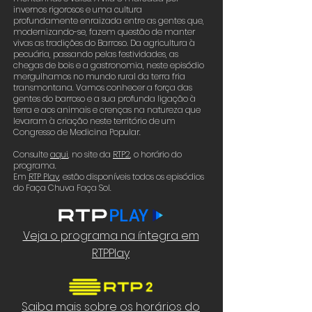
invernos rigorosos e uma cultura
profundamente enraizada entre as gentes que,
modernizando-se, fazem questão de manter
vivas as tradições do Barroso. Da agricultura à
pecuária, passando pelas festividades, as
chegas de bois e a gastronomia, neste episódio
mergulhamos no mundo rural da terra fria
transmontana. Vamos conhecer a força das
gentes do barroso e a sua profunda ligação à
terra e aos animais e crenças na natureza que
levaram à criação neste território de um
Congresso de Medicina Popular.
Consulte
aqui
,
no site da
RTP2
,
o horário do
programa.
Em
RTP Play
, estão disponíveis todos os episódios
do Faça Chuva Faça Sol.
Veja o programa na íntegra em
RTPPlay
Saiba mais sobre os horários do