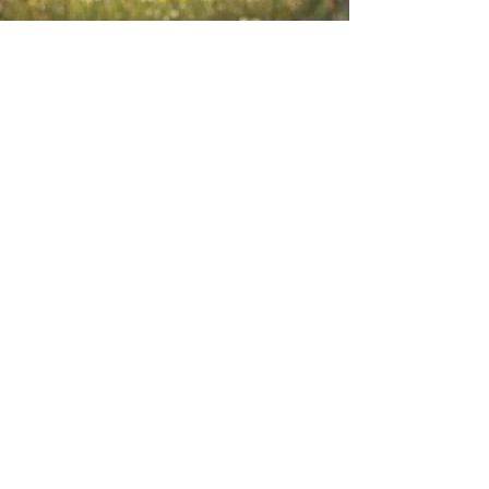
Envie-nos ideias ou sugestões de
novas reportagens através dos nossos
contactos ou pelo formulário.
Envie-nos uma mensagem
Nome
Apelido
Email
Escreva a sua mensagem