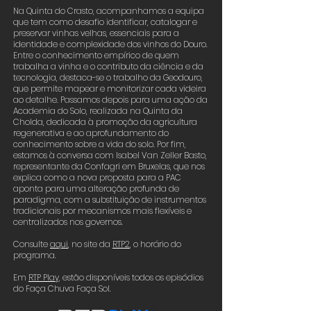
Na Quinta do Crasto, acompanhamos a equipa
que tem como desafio identificar, catalogar e
preservar vinhas velhas, essenciais para a
identidade e complexidade dos vinhos do Douro.
Entre o conhecimento empírico de quem
trabalha a vinha e o contributo da ciência e da
tecnologia, destaca-se o trabalho da Geodouro,
que permite mapear e monitorizar cada videira
ao detalhe. Passamos depois para uma ação da
Academia do Solo, realizada na Quinta da
Cholda, dedicada à promoção da agricultura
regenerativa e ao aprofundamento do
conhecimento sobre a vida do solo. Por fim,
estamos à conversa com Isabel Van Zeller Basto,
representante da Confagri em Bruxelas, que nos
explica como a nova proposta para a PAC
aponta para uma alteração profunda de
paradigma, com a substituição de instrumentos
tradicionais por mecanismos mais flexíveis e
centralizados nos governos.
Consulte
aqui
,
no site da
RTP2
,
o horário do
programa.
Em
RTP Play,
estão disponíveis todos os episódios
do Faça Chuva Faça Sol.