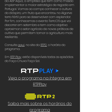
da AdP Áqua, a empresa que tem como missão
implementar a maior estratégia de regadio em
Portugal. Vamos ao campo conhecer a cultura
do dióspiro, um fruto que encontrou no Algarve
terra fértil para se desenvolver com esplendor.
Por fim, conhecemos o evento Terra’26 que vai
decorrer em setembro e tem como objetivo
aproximar o setor agrícola de novas práticas de
cultivo que permitem tornar a agricultura mais
resiliente.
Consulte
aqui
,
no site da
RTP2
,
o horário do
programa.
Em
RTP Play,
estão disponíveis todos os episódios
do Faça Chuva Faça Sol.
Veja o programa na íntegra em
RTPPlay
Saiba mais sobre os horários do
programa