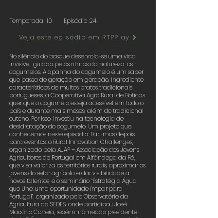
Temporada
10
Episódio
24
Veja este episódio em RTPPlay
No silêncio do bosque desenrola-se uma vida
invisível, guiada pelos ritmos da natureza: os
cogumelos. A apanha do cogumelo é um saber
que passa de geração em geração. Ingrediente
característicos de muitos pratos tradicionais
portugueses, a Cooperativa Agro Rural de Boticas
quer que o cogumelo esteja acessível em todo o
país e durante mais meses, além do tradicional
outono. Por isso, investiu na tecnologia de
desidratação do cogumelo. Um projeto que
conhecemos neste episódio. Partimos depois
para eventos: o Rural Innovation Challenges,
organizado pela AJAP – Associação dos Jovens
Agricultores de Portugal em Alfândega da Fé,
que visa valoriza os territórios rurais, aproximar os
jovens do setor agrícola e dar visibilidade a
novos talentos; e o seminário “Estratégia Água
que Une: uma oportunidade ímpar para
Portugal”, organizado pelo Observatório da
Agricultura da SEDES, onde participou José
Macário Correia, recém-nomeado presidente