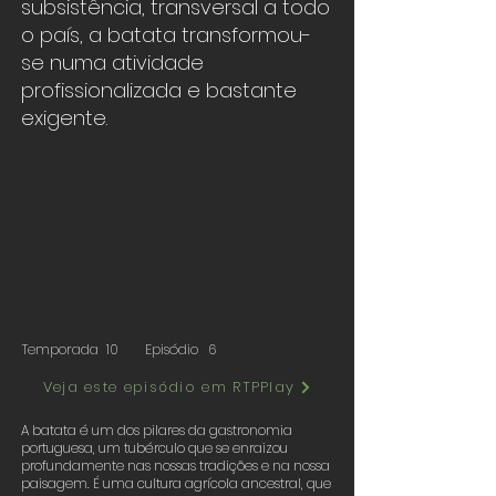
subsistência, transversal a todo
o país, a batata transformou-
se numa atividade
profissionalizada e bastante
exigente.
Temporada
10
Episódio
6
Veja este episódio em RTPPlay
A batata é um dos pilares da gastronomia
portuguesa, um tubérculo que se enraizou
profundamente nas nossas tradições e na nossa
paisagem. É uma cultura agrícola ancestral, que