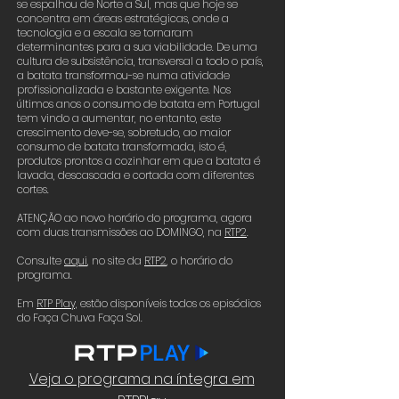
se espalhou de Norte a Sul, mas que hoje se
concentra em áreas estratégicas, onde a
tecnologia e a escala se tornaram
determinantes para a sua viabilidade. De uma
cultura de subsistência, transversal a todo o país,
a batata transformou-se numa atividade
profissionalizada e bastante exigente. Nos
últimos anos o consumo de batata em Portugal
tem vindo a aumentar, no entanto, este
crescimento deve-se, sobretudo, ao maior
consumo de batata transformada, isto é,
produtos prontos a cozinhar em que a batata é
lavada, descascada e cortada com diferentes
cortes.
ATENÇÃO ao novo horário do programa, agora
com duas transmissões ao DOMINGO, na
RTP2
.
Consulte
aqui
,
no site da
RTP2
,
o horário do
programa.
Em
RTP Play,
estão disponíveis todos os episódios
do Faça Chuva Faça Sol.
Veja o programa na íntegra em