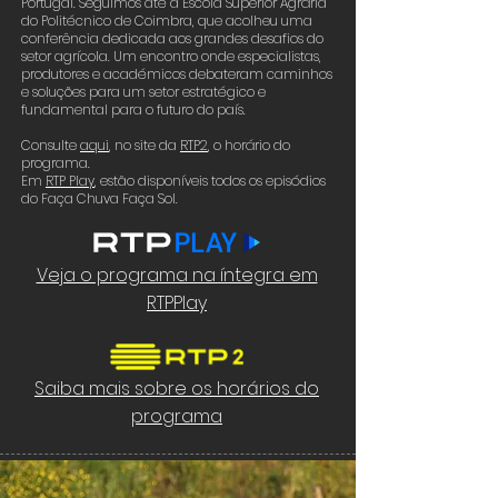
Portugal. Seguimos até à Escola Superior Agrária
do Politécnico de Coimbra, que acolheu uma
conferência dedicada aos grandes desafios do
setor agrícola. Um encontro onde especialistas,
produtores e académicos debateram caminhos
e soluções para um setor estratégico e
fundamental para o futuro do país.
Consulte
aqui
,
no site da
RTP2
,
o horário do
programa.
Em
RTP Play
, estão disponíveis todos os episódios
do Faça Chuva Faça Sol.
Veja o programa na íntegra em
RTPPlay
Saiba mais sobre os horários do
programa