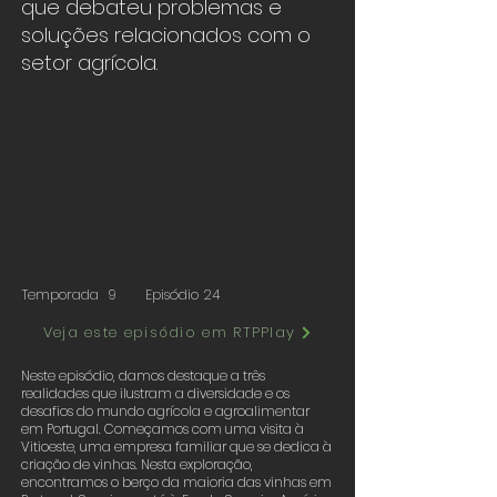
que debateu problemas e
soluções relacionados com o
setor agrícola.
Temporada
9
Episódio
24
Veja este episódio em RTPPlay
Neste episódio, damos destaque a três
realidades que ilustram a diversidade e os
desafios do mundo agrícola e agroalimentar
em Portugal. Começamos com uma visita à
Vitioeste, uma empresa familiar que se dedica à
criação de vinhas. Nesta exploração,
encontramos o berço da maioria das vinhas em