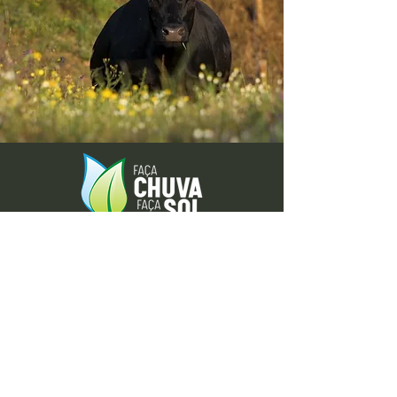
Envie-nos ideias ou sugestões de
novas reportagens através dos nossos
contactos ou pelo formulário.
Envie-nos uma mensagem
Nome
Apelido