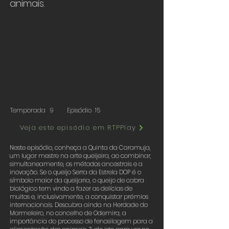
animais.
Temporada
9
Episódio
15
Veja este episódio em RTPPlay
Neste episódio, conheça a Quinta da Caramuja,
um lugar mestre na arte queijeira, ao combinar,
simultaneamente, os métodos ancestrais e a
inovação. Se o queijo Serra da Estrela DOP é o
símbolo maior da queijaria, o queijo de cabra
biológico tem vindo a fazer as delícias de
muitos e, inclusivamente, a conquistar prémios
internacionais. Descubra ainda na Herdade do
Marmeleiro, no concelho de Odemira, a
importância do processo de fenosilagem para a