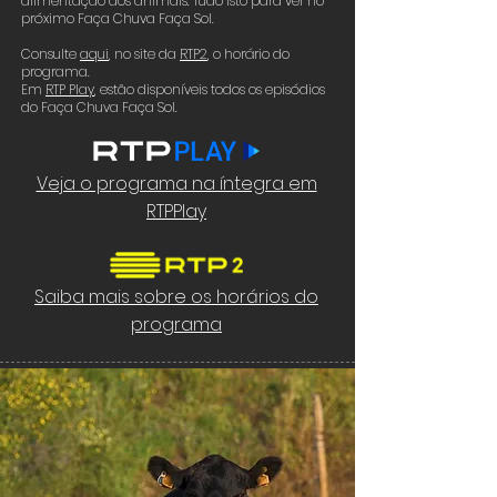
alimentação dos animais. Tudo isto para ver no
próximo Faça Chuva Faça Sol.
Consulte
aqui
,
no site da
RTP2
,
o horário do
programa.
Em
RTP Play
, estão disponíveis todos os episódios
do Faça Chuva Faça Sol.
Veja o programa na íntegra em
RTPPlay
Saiba mais sobre os horários do
programa