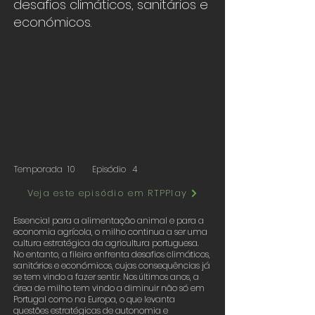
desafios climáticos, sanitários e
económicos.
Temporada
10
Episódio
4
Veja este episódio em RTPPlay
Essencial para a alimentação animal e para a
economia agrícola, o milho continua a ser uma
cultura estratégica da agricultura portuguesa.
No entanto, a fileira enfrenta desafios climáticos,
sanitários e económicos, cujas consequências já
se tem vindo a fazer sentir. Nos últimos anos, a
área de milho tem vindo a diminuir não só em
Portugal como na Europa, o que levanta
questões estratégicas de autonomia e