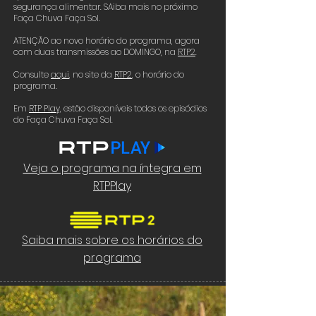
segurança alimentar. SAiba mais no próximo
Faça Chuva Faça Sol.
ATENÇÃO ao novo horário do programa, agora
com duas transmissões ao DOMINGO, na
RTP2
.
Consulte
aqui
,
no site da
RTP2
,
o horário do
programa.
Em
RTP Play,
estão disponíveis todos os episódios
do Faça Chuva Faça Sol.
Veja o programa na íntegra em
RTPPlay
Saiba mais sobre os horários do
programa