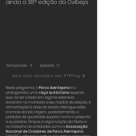
ainda a 38ª edição da Ovibeja.
Temporada
6
Episódio
17
Veja este episódio em RTPPlay
Neste programa, o
Porco Alentejano
é o
protagonista, uma
raça autóctone
especial
que, ao ser criada em regime extensivo,
encontra no montado o seu
habitat
de eleição. A
alimentação à base de bolota distingue estes
animais dando origem, posteriormente, a
produtos de qualidade superior como o presunto
e as paletas. Graças à organização da fileira e
ao trabalho de entidades como a
Associação
Nacional de Criadores de Porco Alentejano