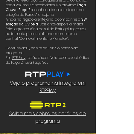
(ANCPA) , esta raça portuguesa está a conquistar
cada vez mais apreciadores. No próximo
Faça
Chuva Faça So
l conheça todas as etapas da
criação de Porco Alentejano.
Ainda na região alentejana, acompanhe a
38ª
edição da Ovibeja
. Dois anos depois, a maior
feira agropecuária do sul de Portugal regressou
ao formato presencial, tendo como tema
central “Como alimentar o Planeta?”.
Consulte
aqui
,
no site da
RTP2
, o horário do
programa.
Em
RTP Play
, estão disponíveis todos os episódios
do Faça Chuva Faça Sol.
Veja o programa na íntegra em
RTPPlay
Saiba mais sobre os horários do
programa