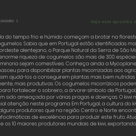
pisódio
1
Veja este episódio 
 do tempo frio e húmido começam a brotar na floresta
gumelos. Sabia que em Portugal estão identificadas mai
ordeste alentejano, o Parque Natural da Serra de São
norme riqueza de cogumelos: são mais de 300 espécies
minoria sejam comestíveis.
Conheça ainda
a Mycoplane
sceu para disponibilizar plantas micorrizadas aos agric
im ajudá-los a conseguirem plantas mais bem nutridas 
nte, mais produtivas. Os cogumelos micorrízicos pode
para fortalecer o sobreiro, a árvore-símbolo de Portugal
em sido ameaçada por várias pragas e doenças. O kiwi
l atenção neste programa. Em Portugal, a cultura do kiw
alguns produtores que na região Centro e Norte encon
oclimáticas de excelência para produzir este fruto. Atu
tre os 10 maiores produtores mundiais de kiwi, exportan