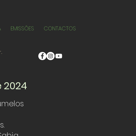
A
EMISSÕES
CONTACTOS
e 2024
umelos
s.
Sabia