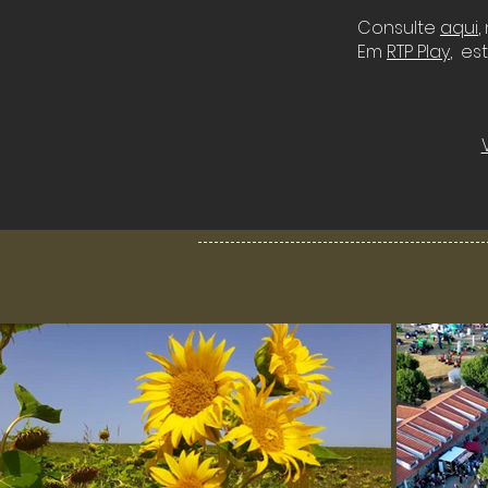
Consulte
aqui
,
Em
RTP Play
, es