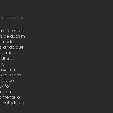
em RTPPlay
 diferentes
s de duas mil
 Mamede
, ainda que
t, uma
ultores,
e,
m ser um
, e que nos
 merece
i foi
traram
almente, o
do metade da