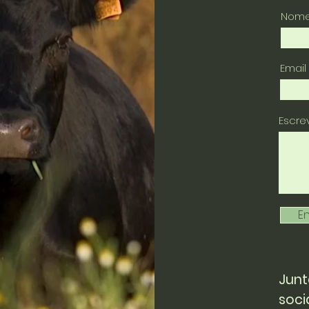
Nom
Email
Escr
En
Junt
soci