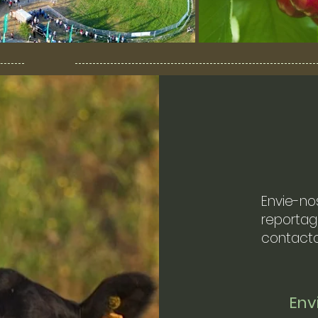
Envie-no
reportag
contacto
En