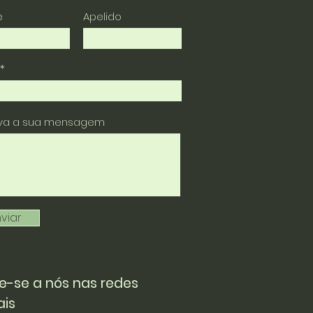
e
Apelido
eva a sua mensagem
viar
e-se a nós nas redes
ais