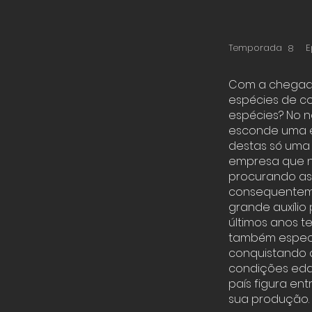
Temporada
E
8
Com a chegada
espécies de co
espécies? No n
esconde uma e
destas só uma 
empresa que na
procurando ass
consequenteme
grande auxílio 
últimos anos t
também especia
conquistando 
condições edaf
país figura en
sua produção.