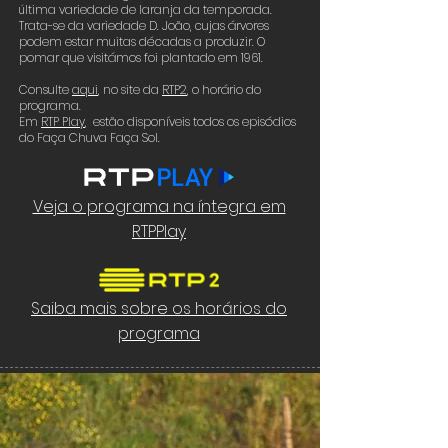
última variedade de laranja da temporada.
Trata-se da variedade D. João, cujas árvores
podem estar muitas décadas a produzir. O
pomar que visitámos foi plantado em 1961.
Consulte
aqui
, no site da
RTP2
, o horário do
programa.
Em
RTP Play
, estão disponíveis todos os episódios
do Faça Chuva Faça Sol.
Veja o programa na íntegra em
RTPPlay
Saiba mais sobre os horários do
programa