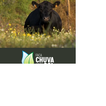
Envie-nos ideias ou sugestões de
novas reportagens através dos nossos
contactos ou pelo formulário.
Envie-nos uma mensagem
Nome
Apelido