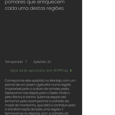
pomares que enriquecem
cada uma destas regiões.
Temporada
7
Episódio
32
Veja este episódio em RTPPlay
Começamos este episódio no Alentejo, com um
pomar de um jovem agricultor numa região
improvável para a cultura da ameixa preta.
Deslocamo-nos depois para o Oeste. Onde a
pêra Rocha é rainha. Subimos depois até
Armamar para acompanhar a colheita da
maçã de montanha, que está a contribuir para
a transformação de toda uma região. E
terminamos no Algarve, com a colheita da