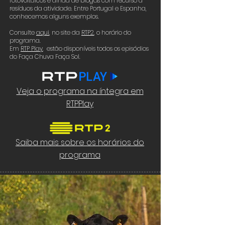
fotovoltaicos e ainda de biogás com recurso a
resíduos da atividade. Entre Portugal e Espanha,
conhecemos alguns exemplos.
Consulte
aqui
, no site da
RTP2
, o horário do
programa.
Em
RTP Play
, estão disponíveis todos os episódios
do Faça Chuva Faça Sol.
Veja o programa na íntegra em
RTPPlay
Saiba mais sobre os horários do
programa