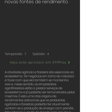
novas fontes de rendimento.
Temporada
7
Episódio
4
Veja este episódio em RTPPlay
A atividade agrícola e florestal são essenciais ao
ecossistema. Ter negócios em torno da natureza
é fazer com que ela também se mantenha
viva e, nesse sentido, os empresários
agroflorestais estão a prestar serviços de
ecossistema e já poderão ser remunerados pelos
mesmos. É esta uma das origens de
rendimentos adicionais que os produtores
agrícolas e florestais poderão ter atualmente.
Juntam-se a produção de energia com painéis