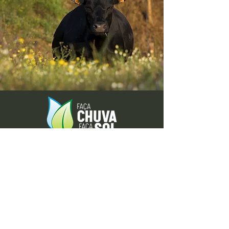
Envie-nos ideias ou sugestões de
novas reportagens através dos nossos
contactos ou pelo formulário.
Envie-nos uma mensagem
Nome
Apelido