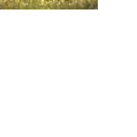
Envie-nos ideias ou sugestões de
novas reportagens através dos nossos
contactos ou pelo formulário.
Envie-nos uma mensagem
Nome
Apelido
Email
Escreva a sua mensagem