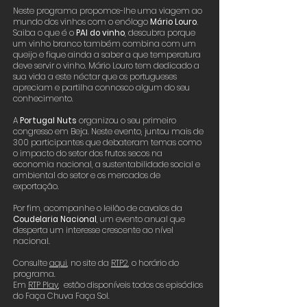
Neste programa propomos-lhe uma viagem ao
mundo dos vinhos com o enólogo
Mário Louro
.
Saiba o que é o
PAI do vinho
, descubra porque
um vinho branco também combina com um
queijo e fique ainda a saber a que temperatura
deve servir o vinho. Mário Louro tem dedicado a
sua vida a este néctar que os portugueses
apreciam e partilha connosco algum do seu
conhecimento.
A
Portugal Nuts
organizou o seu primeiro
congresso em Beja. Neste evento, juntou mais de
300 participantes que debateram temas como
o impacto do setor dos frutos secos na
economia nacional, a sustentabilidade social e
ambiental do setor e os mercados de
exportação.
Por fim, acompanhe o leilão de cavalos da
Coudelaria Nacional
, um evento anual que
desperta um interesse crescente ao nível
nacional.
Consulte
aqui
,
no site da
RTP2
, o horário do
programa.
Em
RTP Play
, estão disponíveis todos os episódios
do Faça Chuva Faça Sol.