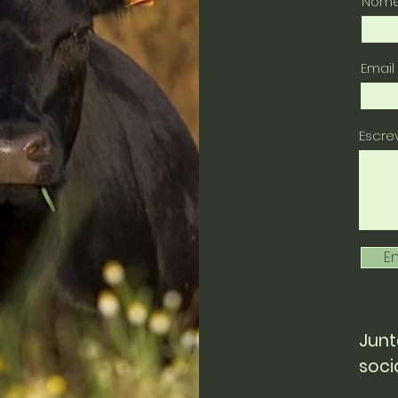
Nom
Email
Escr
En
Junt
soci