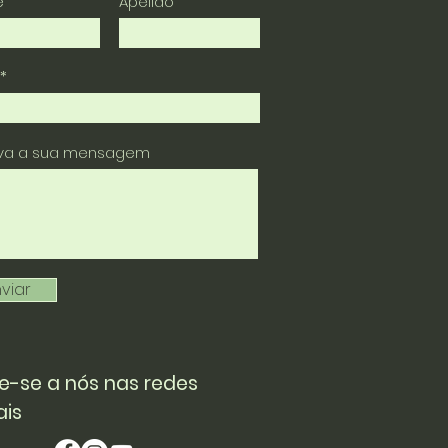
e
Apelido
eva a sua mensagem
viar
e-se a nós nas redes
ais