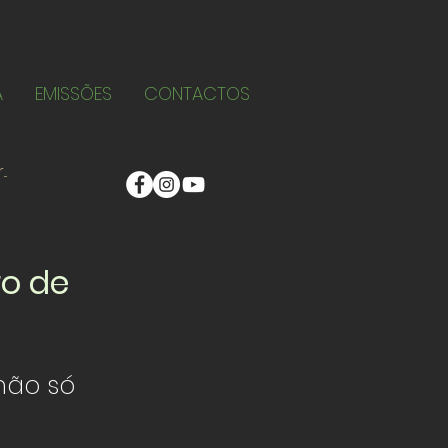
A
EMISSÕES
CONTACTOS
ro de
não só