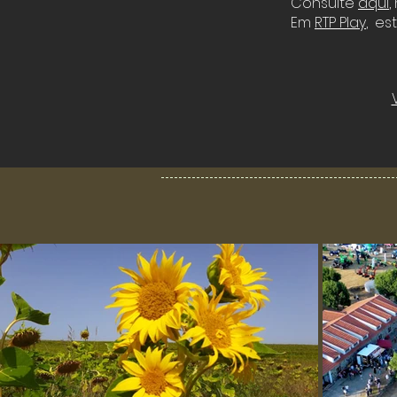
Consulte
aqui
,
Em
RTP Play
, es