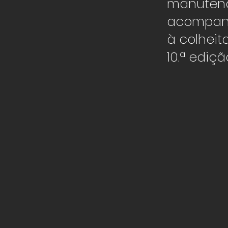
manutenç
acompanh
à colhei
10.ª ediç