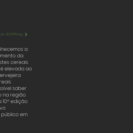
em RTPPlay
conhecemos a
momento da
stes cereais
, é elevada ao
ervejeira
reais
sível saber
o na região
 10.ª edição
ivo
o público em