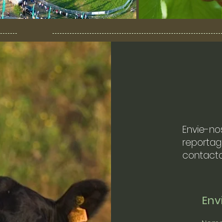
Envie-no
reportag
contacto
En