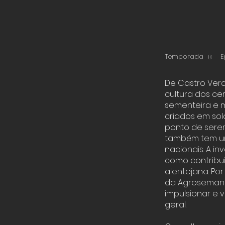
Temporada
E
8
De Castro Verd
cultura dos c
sementeira e m
criados em sol
ponto de serem 
também tem um
nacionais. A i
como contribui
alentejana. Po
da Agrosemana,
impulsionar e v
geral.