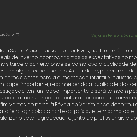
pisódio
27
Veja este episódio 
e a Santo Aleixo, passando por Elvas, neste episódio 
ereais de inverno. Acompanhamos as expectativas no 
ais tarde a colheita onde se comprova a qualidade de
os, em alguns casos, pobres. A qualidade, por outro lado
cereais aptos para a alimentação infantil. A indústria c
 papel importante, reconhecendo a qualidade dos ce
nvestigação tem um papel importante e será também pos
u para a manutenção da cultura dos cereais de invern
r fim, vamos ao norte, à Póvoa de Varzim onde decorreu a
 a feira agrícola do norte do país que tem como objet
alorizar o setor agropecuário junto de profissionais e d