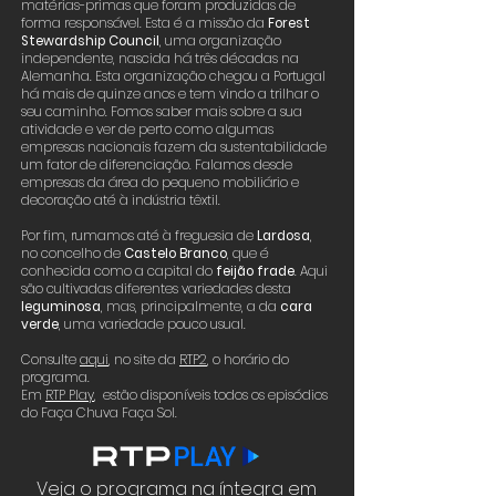
matérias-primas que foram produzidas de
forma responsável. Esta é a missão da
Forest
Stewardship Council
, uma organização
independente, nascida há três décadas na
Alemanha. Esta organização chegou a Portugal
há mais de quinze anos e tem vindo a trilhar o
seu caminho. Fomos saber mais sobre a sua
atividade e ver de perto como algumas
empresas nacionais fazem da sustentabilidade
um fator de diferenciação. Falamos desde
empresas da área do pequeno mobiliário e
decoração até à indústria têxtil.
Por fim, rumamos até à freguesia de
Lardosa
,
no concelho de
Castelo Branco
, que é
conhecida como a capital do
feijão frade
. Aqui
são cultivadas diferentes variedades desta
leguminosa
, mas, principalmente, a da
cara
verde
, uma variedade pouco usual.
Consulte
aqui
, no site da
RTP2
, o horário do
programa.
Em
RTP Play
, estão disponíveis todos os episódios
do Faça Chuva Faça Sol.
Veja o programa na íntegra em