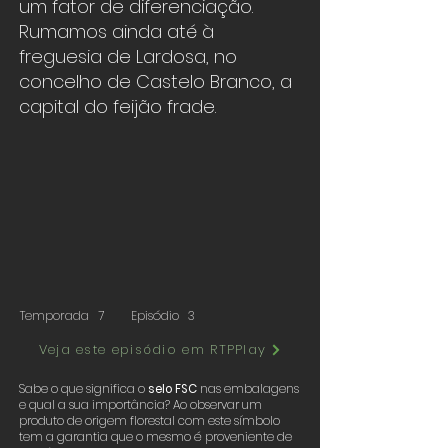
um fator de diferenciação.
Rumamos ainda até à
freguesia de Lardosa, no
concelho de Castelo Branco, a
capital do feijão frade.
Temporada
7
Episódio
3
Veja este episódio em RTPPlay
Sabe o que significa o
selo FSC
nas embalagens
e qual a sua importância? Ao observar um
produto de origem florestal com este símbolo
tem a garantia que o mesmo é proveniente de