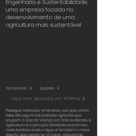
Engenharia e Sustentabilidade,
uma empresa focada no
desenvolvimento de uma
agricultura mais sustentável.
Temporada
8
Episódio
4
Veja este episódio em RTPPlay
Pêssegos, hortícolas, amêndoas, uva para vinho.
Estes são alguns dos produtos agrícolas que
ocupam o Vale da Vilariça, em Trás-os-Montes. A
agricultura é a principal atividade económica
neste território onde a água é também o maior
desafio. Aqui pensa-se no futuro, procurando