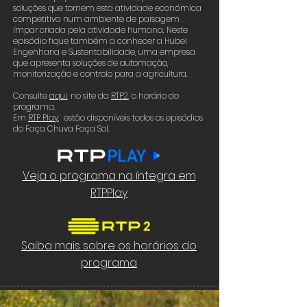
soluções que tornem esta atividade económica
competitiva num ambiente de paisagem
ímpar criada pela atividade humana. Neste
episódio fique também a conhecer a Hubel
Engenharia e Sustentabilidade, uma empresa
que apresenta soluções de automação,
monitorização e controlo para a agricultura.
Consulte
aqui
, no site da
RTP2
,
o horário do
programa.
Em
RTP Play
, estão disponíveis todos os episódios
do Faça Chuva Faça Sol.
Veja o programa na íntegra em
RTPPlay
Saiba mais sobre os horários do
programa