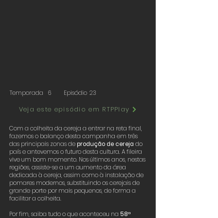
Temporada
6
Episódio
23
Veja este episódio em RTPPlay
Com a colheita da cereja a entrar na reta final,
fazemos o balanço desta campanha em três
das principais zonas de
produção de cereja
do
país e antevemos o futuro desta cultura. A fileira
vive um bom momento. Nos últimos anos, nestas
regiões, assiste-se a um aumento da área
dedicada à cereja, assim como à instalação de
pomares modernos, substituindo os cerejais de
grande porte por mais pequenos, de forma a
facilitar a colheita.
Por fim, saiba tudo o que aconteceu na
58ª