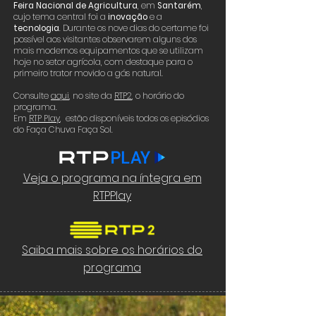
Feira Nacional de Agricultura
, em
Santarém
,
cujo tema central foi a
inovação
e a
tecnologia
. Durante os nove dias do certame foi
possível aos visitantes observarem alguns dos
mais modernos equipamentos que se utilizam
hoje no setor agrícola, com destaque para o
primeiro trator movido a gás natural.
Consulte
aqui
,
no site da
RTP2
, o horário do
programa.
Em
RTP Play
, estão disponíveis todos os episódios
do Faça Chuva Faça Sol.
Veja o programa na íntegra em
RTPPlay
Saiba mais sobre os horários do
programa