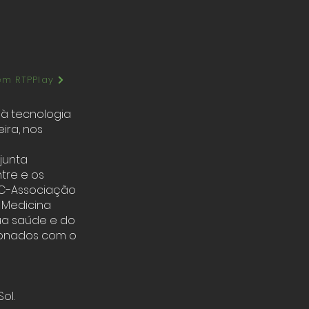
em RTPPlay
 à tecnologia
ira, nos
junta
tre e os
PIC-Associação
 Medicina
tua saúde e do
cionados com o
ol.