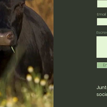
Email
Escr
En
Junt
soci