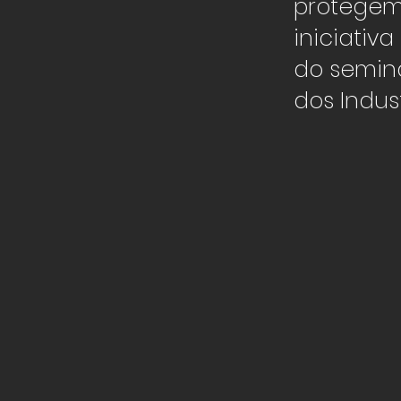
protegem 
iniciativ
do seminá
dos Indus