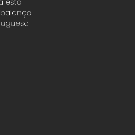
a esta
 balanço
rtuguesa