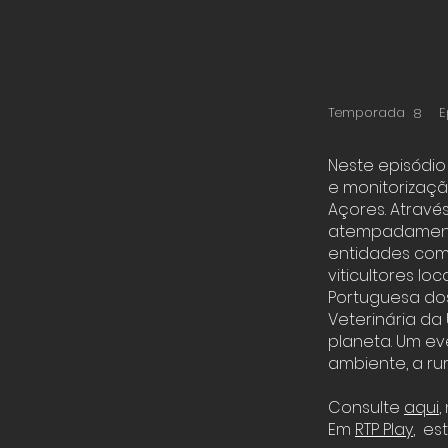
Temporada
E
8
Neste episódio
e monitorização
Açores. Atravé
atempadamente 
entidades como
viticultores l
Portuguesa dos
Veterinária da
planeta. Um ev
ambiente, a ru
Consulte
aqui
,
Em
RTP Play
, es