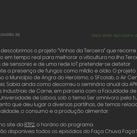
pisódio
35
Veja este episódio 
 descobrimos o projeto “Vinhas da Terceira” que recorre
 em tempo real para melhorar a viticultura na ilha Terce
s de sensores e de uma rede IoT pretende-se detetar
a presença de fungos como míldio e oídio. O projeto 
 o Município de Angra do Heroísmo, o SFcolab, o Air Cen
ocais. Sabia ainda como decorreu o seminário anual da A
 Industriais de Carne, em parceria com a Faculdade de
 Universidade de Lisboa, sob o tema Ser omnívoro pela 
ento que deu lugar a diversas partilhas, de temas rela
ralidade, o consumo e a produção alimentar.
 no site da
RTP2
,
o horário do programa.
tão disponíveis todos os episódios do Faça Chuva Faça S