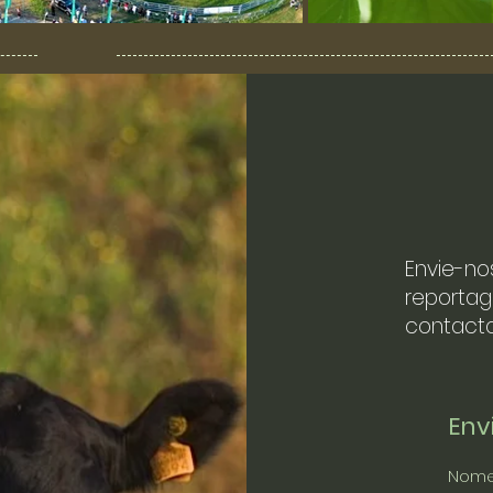
Envie-no
reportag
contacto
En
Nom