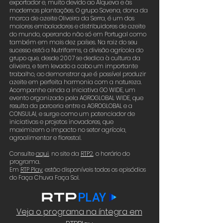
exportador e, muito devido ao Alqueva e às
modernas plantações. O grupo Sovena, dona da
marca de azeite Oliveira da Serra,
é um dos
maiores embaladores e distribuidores de azeite
do mundo, operando não só em Portugal como
também em mais dez países. Na raiz do seu
sucesso está a Nutrifarms, a divisão agrícola do
grupo que, desde 2007 se dedica à cultura da
oliveira, e tem levado a cabo um importante
trabalho, ao demonstrar que é possível produzir
azeite em perfeita harmonia com a natureza.
Acompanhe ainda a iniciativa GO WIDE, um
evento organizado pela AGROGLOBAL WIDE, que
resulta da parceria entre a AGROGLOBAL e a
CONSULAI, e surge como um potenciador de
iniciativas e projetos inovadores, que
maximizem o impacto no setor agrícola,
agroalimentar e florestal.
Consulte
aqui
,
no site da
RTP2
,
o horário do
programa.
Em
RTP Play
, estão disponíveis todos os episódios
do Faça Chuva Faça Sol.
Veja o programa na íntegra em