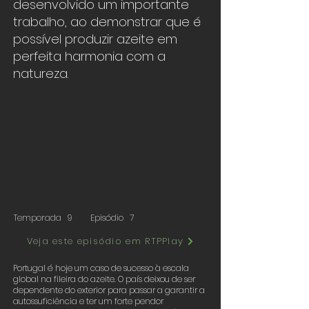
desenvolvido um importante
trabalho, ao demonstrar que é
possível produzir azeite em
perfeita harmonia com a
natureza.
Temporada
9
Episódio
7
Veja este episódio em RTPPlay
Portugal é hoje um caso de sucesso à escala
global na fileira do azeite. O país deixou de ser
dependente do exterior para passar a garantir a
autossuficiência e ter um forte pendor