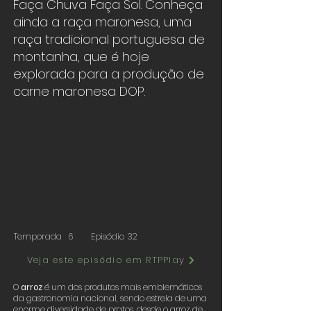
Faça Chuva Faça Sol. Conheça
ainda a raça maronesa, uma
raça tradicional portuguesa de
montanha, que é hoje
explorada para a produção de
carne maronesa DOP.
Temporada
6
Episódio
32
Veja este episódio em RTPPlay
O
arroz
é um dos produtos mais emblemáticos
da gastronomia nacional, sendo estrela de uma
enorme diversidade de pratos, desde o arroz de