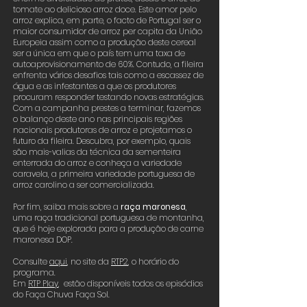
tomate ao delicioso arroz doce. Este amor pelo
arroz explica, em parte, o facto de Portugal ser o
maior consumidor de arroz per capita da União
Europeia assim como a produção deste cereal
ser a única em que o país tem uma taxa de
autoaprovisionamento de 60%. Contudo, a fileira
enfrenta vários desafios tais como a escassez de
água e as infestantes a que os produtores
procuram responder testando novas estratégias.
Com a campanha prestes a terminar, fazemos
o balanço deste ano nas principais regiões
nacionais produtoras de arroz e projetamos o
futuro da fileira. Descubra, por exemplo, quais
são mais-valias da técnica da sementeira
enterrada do arroz e conheça a variedade
caravela, a primeira variedade portuguesa de
arroz carolino a ser comercializada.
Por fim, saiba mais sobre a
raça maronesa
,
uma raça tradicional portuguesa de montanha,
que é hoje explorada para a produção de carne
maronesa DOP.
Consulte
aqui
,
no site da
RTP2
, o horário do
programa.
Em
RTP Play
, estão disponíveis todos os episódios
do Faça Chuva Faça Sol.