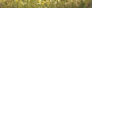
Envie-nos ideias ou sugestões de
novas reportagens através dos nossos
contactos ou pelo formulário.
Envie-nos uma mensagem
Nome
Apelido
Email
Escreva a sua mensagem