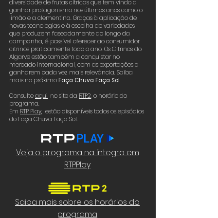
diversidade de frutas cítricas que tem vindo a
ganhar protagonismo nos últimos anos como o
limão e a clementina. Graças à aplicação de
novas tecnologias e à escolha de variedades
que produzem faseadamente ao longo da
campanha, é possível oferecer ao consumidor
citrinos praticamente todo o ano. Os Citrinos do
Algarve estão também a conquistar no
mercado internacional, com as exportações a
ganharem cada vez mais relevância. Saiba
mais no próximo
Faça Chuva Faça Sol.
Consulte
aqui
, no site da
RTP2
, o horário do
programa.
Em
RTP Play
, estão disponíveis todos os episódios
do Faça Chuva Faça Sol.
Veja o programa na íntegra em
RTPPlay
Saiba mais sobre os horários do
programa