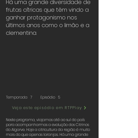
Há uma grande diversidade de
frutas cítricas que têm vindo a
ganhar protagonismo nos
últimos anos como o limão e a
clementina.
Temporada
7
Episódio
5
Veja este episódio em RTPPlay
Neste programa, viajamos até ao sul do país
para acompanharmos a evolução dos Citrinos
do Algarve. Hoje a citricultura da região é muito
mais do que apenas laranjas. Há uma grande