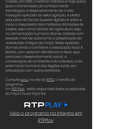
Castelo, em 1985. O edifício histórico é hoje palco
para a transmissão de conhecimento
tecnológico e desenvolvimento de muita
inovação aplicada ao setor agrícola. A oferta
educativa da Escola Superior Agrária é vasta e
inclui a descoberta das múltiplas utilizações de
insetos, seja como aliados da agricultura, seja
na alimentação humana; drones, tratores com
elevado nível de autonomia e preservação de
variedades antigas de maçã. Neste episódio
damos ainda a conhecer a associação local A
Marca, com sede em Montemor-o-Novo, que
promove o desenvolvimento social, a
conservação do ambiente e da natureza, e do
património humano das regiões rurais, em
articulação com outros territórios.
Consulte
aqui
, no site da
RTP2
,
o horário do
programa.
Em
RTP Play
, estão disponíveis todos os episódios
do Faça Chuva Faça Sol.
Veja o programa na íntegra em
RTPPlay