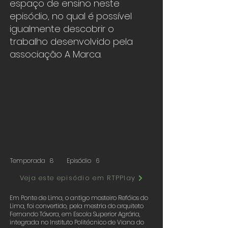
espaço de ensino neste
episódio, no qual é possível
igualmente descobrir o
trabalho desenvolvido pela
associação A Marca.
Temporada
8
Episódio
6
Veja este episódio em RTPPlay
Em Ponte de Lima, o antigo mosteiro Refóios do
Lima, foi convertido, pela mestria do arquiteto
Fernando Távora, em Escola Superior Agrária,
integrada no Instituto Politécnico de Viana do