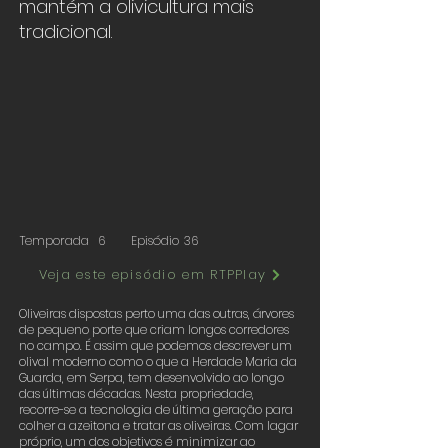
mantém a olivicultura mais
tradicional.
Temporada
6
Episódio
36
Veja este episódio em RTPPlay
Oliveiras dispostas perto uma das outras, árvores
de pequeno porte que criam longos corredores
no campo. É assim que podemos descrever um
olival moderno como o que a Herdade Maria da
Guarda, em Serpa, tem desenvolvido ao longo
das últimas décadas. Nesta propriedade,
recorre-se a tecnologia de última geração para
colher a azeitona e tratar as oliveiras. Com lagar
próprio, um dos objetivos é minimizar ao