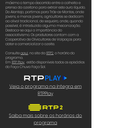
máximo o tempo decorrido entre a colheita e
prensa da azeitona para extrair este ouro líquido.
Do Alentejo, partimos para Trás-os-Montes, onde
jovens, e menos jovens, agricultores se dedicam
ao olival tradicional, de sequeiro, onde, quando
possível, é introduzida alguma mecanização.
Destaca-se aqui a importância do
associativismo. Os produtores contam com a
Cooperativa de Olivicultores de Valpaços para
obter e comercializar o azeite.
Consulte
aqui
,
no site da
RTP2
, o horário do
programa.
Em
RTP Play
, estão disponíveis todos os episódios
do Faça Chuva Faça Sol.
Veja o programa na íntegra em
RTPPlay
Saiba mais sobre os horários do
programa