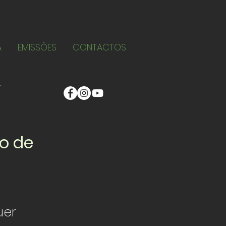
A
EMISSÕES
CONTACTOS
o de
uer