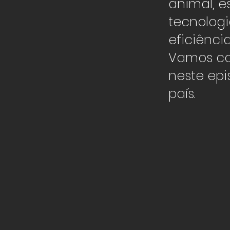
animal, e
tecnolog
eficiênci
Vamos co
neste epi
país.