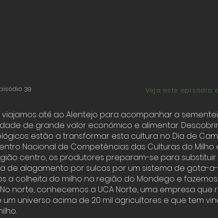
pisódio
38
Veja este episódio 
, viajamos até ao Alentejo para acompanhar a sementei
iedade de grande valor económico e alimentar. Descob
lógicos estão a transformar esta cultura no Dia de Ca
ntro Nacional de Competências das Culturas do Milho 
egião centro, os produtores preparam-se para substituir 
a de alagamento por sulcos por um sistema de gota-a-
a colheita do milho na região do Mondego e fazemo
No norte, conhecemos a UCA Norte, uma empresa que r
 um universo acima de 20 mil agricultores e que tem vi
ilho.