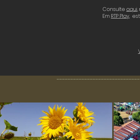
Consulte
aqui
,
Em
RTP Play
, es