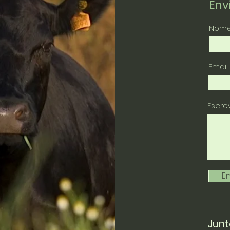
En
Nom
Email
Escr
En
Junt