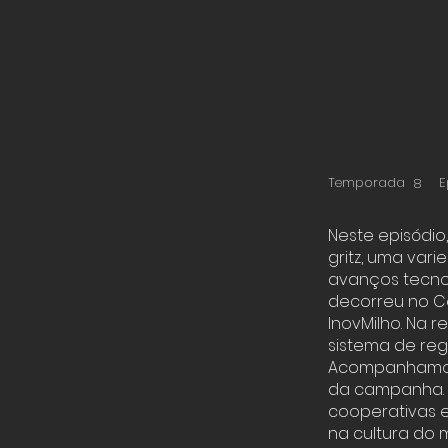
Temporada
E
8
Neste episódio
gritz, uma var
avanços tecno
decorreu no Ce
InovMilho. Na r
sistema de reg
Acompanhamos 
da campanha. 
cooperativas e
na cultura do m