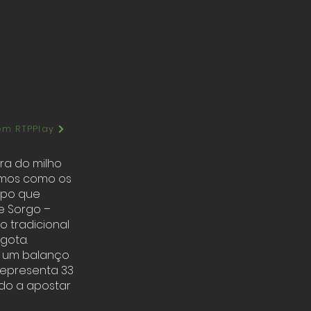
em RTPPlay
ra do milho
rimos como os
mpo que
e Sorgo –
o tradicional
gota.
s um balanço
epresenta 33
ndo a apostar