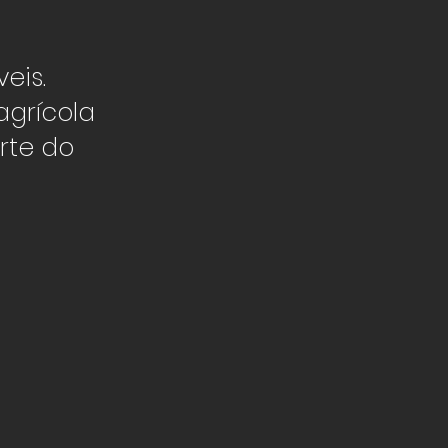
a
e
eis.
grícola
rte do