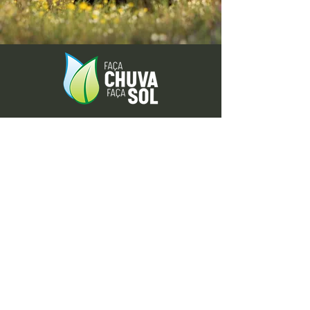
Envie-nos ideias ou sugestões de
novas reportagens através dos nossos
contactos ou pelo formulário.
Envie-nos uma mensagem
Nome
Apelido
Email
Escreva a sua mensagem