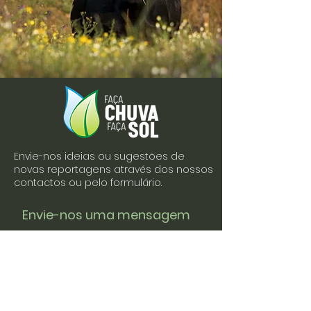
Envie-nos ideias ou sugestões de
novas reportagens através dos nossos
contactos ou pelo formulário.
Envie-nos uma mensagem
Nome
Apelido
Email