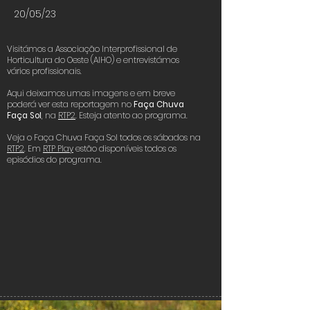
20/05/23
Visitámos a Associação Interprofissional de
Horticultura do Oeste (AIHO) e entrevistámos
vários profissionais.
Aqui deixamos umas imagens e em breve
poderá ver esta reportagem no
Faça Chuva
Faça Sol
, na
RTP2
. Esteja atento ao programa.
Veja o Faça Chuva Faça Sol todos os sábados na
RTP2
. Em
RTP Play
estão disponíveis todos os
episódios do programa.