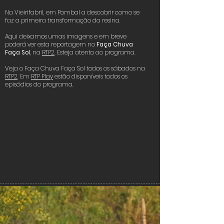
Na Vieirifabril, em Pombal a descobrir como se
Vieirifabril
faz a primeira transformação da resina.
Transformação de resina
Aqui deixamos umas imagens e em breve
poderá ver esta reportagem no
Faça Chuva
Pombal
Click here
Faça Sol
, na
RTP2
. Esteja atento ao programa.
Veja o Faça Chuva Faça Sol todos os sábados na
RTP2
. Em
RTP Play
estão disponíveis todos os
episódios do programa.