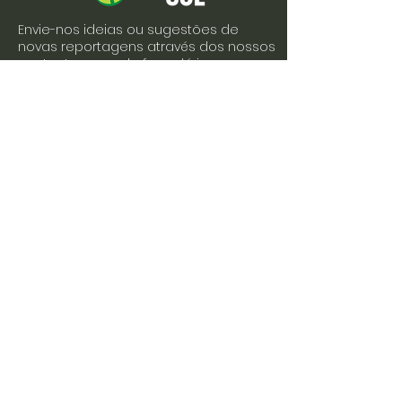
Envie-nos ideias ou sugestões de
novas reportagens através dos nossos
contactos ou pelo formulário.
Envie-nos uma mensagem
Nome
Apelido
Email
Escreva a sua mensagem
Enviar