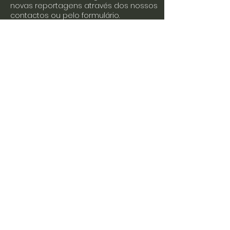
novas reportagens através dos nossos
contactos ou pelo formulário.
Envie-nos uma mensagem
Nome
Apelido
Email
Escreva a sua mensagem
Enviar
Junte-se a nós nas redes sociais