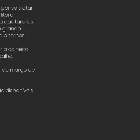
por se tratar
itoral
a das tarefas
de grande
a a tornar
r a colheita
alha.
30 de março de
ão disponíveis