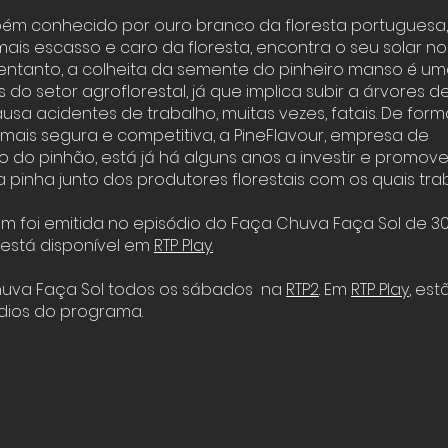
ém conhecido por ouro branco da floresta portuguesa, 
ais escasso e caro da floresta, encontra o seu solar no l
 entanto, a colheita da semente do pinheiro manso é um
 do setor agroflorestal, já que implica subir a árvores 
usa acidentes de trabalho, muitas vezes, fatais. De form
 mais segura e competitiva, a PineFlavour, empresa de
do pinhão, está já há alguns anos a investir e promove
pinha junto dos produtores florestais com os quais trab
m foi emitida no episódio do Faça Chuva Faça Sol de 
 está disponível em
RTP Play
.
huva Faça Sol todos os sábados na
RTP2
. Em
RTP Play
, est
ódios do programa.