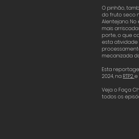
O pinhão, tamb
do fruto seco m
Alentejano. No
mais arriscadas
porte, o que ca
esta atividade
processamento 
mecanizada da 
Esta reportage
2024, na
RTP2
e
Veja o Faça C
todos os epis