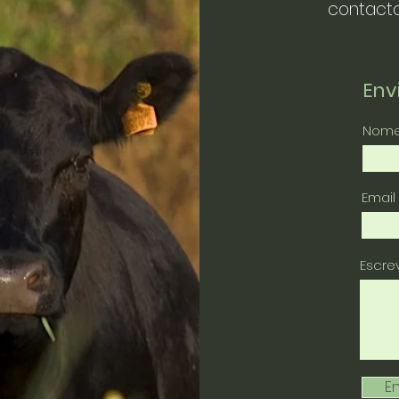
contacto
En
Nom
Email
Escr
En