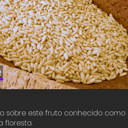
Pinhão português
o sobre este fruto conhecido como 
Click here
 floresta.