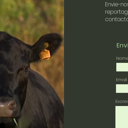
Envie-no
reportag
contacto
En
Nom
Email
Escr