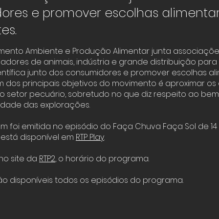
ores e promover escolhas alimenta
es.
mento Ambiente e Produção Alimentar junta associaçõ
riadores de animais, indústria e grande distribuição para
ntífica junto dos consumidores e promover escolhas al
m dos principais objetivos do movimento é aproximar o
o setor pecuário, sobretudo no que diz respeito ao bem
lidade das explorações.
m foi emitida no episódio do Faça Chuva Faça Sol de 14
está disponível em
RTP Play
.
no site da
RTP2
,
o horário do programa.
o disponíveis todos os episódios do programa.