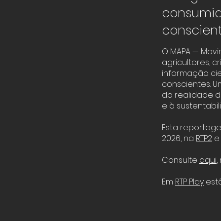
consumid
conscient
O MAPA — Movi
agricultores, c
informação cie
conscientes. U
da realidade d
e à sustentabi
Esta reportage
2026, na
RTP2
e 
Consulte
aqui
,
Em
RTP Play
estã