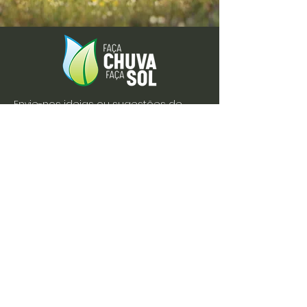
Envie-nos ideias ou sugestões de
novas reportagens através dos nossos
contactos ou pelo formulário.
Envie-nos uma mensagem
Nome
Apelido
Email
Escreva a sua mensagem