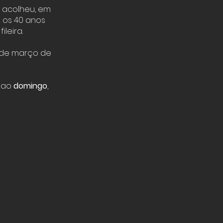
 acolheu, em
u os 40 anos
leira.
8 de março de
s ao
domingo
,