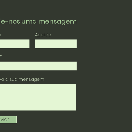
vie-nos uma mensagem
e
Apelido
eva a sua mensagem
viar