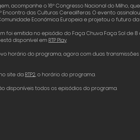
gem, acompanhe o 16º Congresso Nacional do Milho, que
.º Encontro das Culturas Cerealíferas. O evento assinalo
Comunidade Económica Europeia e projetou o futuro da fi
m foi emitida no episódio do Faça Chuva Faça Sol de 
está disponível em
RTP Play
.
vo horário do programa, agora com duas transmissõe
no site da
RTP2
,
o horário do programa.
o disponíveis todos os episódios do programa.