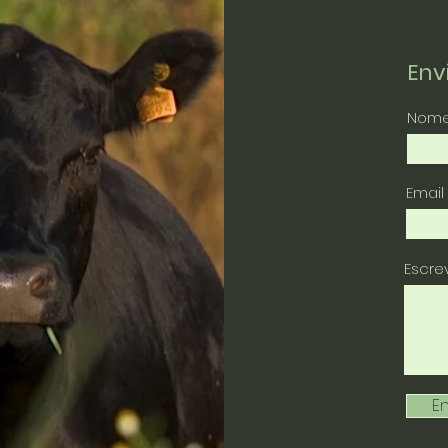
En
Nom
Email
Escr
En