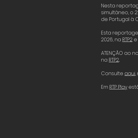
Nesta reporta
simultâneo, o 2
de Portugal à 
Esta reportage
2026, na
RTP2
e 
ATENÇÃO ao no
na
RTP2
.
Consulte
aqui
,
Em
RTP Play
estã