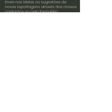
Envie-nos ideias ou sugestões de
novas reportagens através dos nossos
contactos ou pelo formulário.
Envie-nos uma mensagem
Nome
Apelido
Email
Escreva a sua mensagem
Enviar
Junte-se a nós nas redes sociais