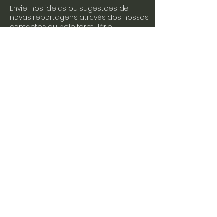
Envie-nos ideias ou sugestões de
novas reportagens através dos nossos
contactos ou pelo formulário.
Envie-nos uma mensagem
Nome
Apelido
Email
Escreva a sua mensagem
Enviar
Junte-se a nós nas redes sociais