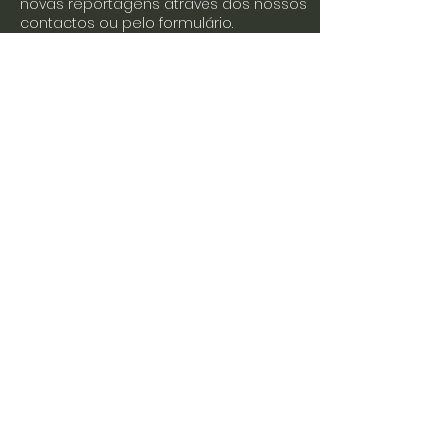
novas reportagens através dos nossos
contactos ou pelo formulário.
Envie-nos uma mensagem
Nome
Apelido
Email
Escreva a sua mensagem
Enviar
Junte-se a nós nas redes sociais