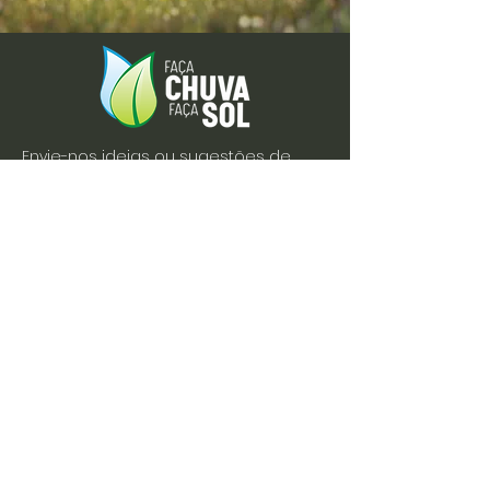
Envie-nos ideias ou sugestões de
novas reportagens através dos nossos
contactos ou pelo formulário.
Envie-nos uma mensagem
Nome
Apelido
Email
Escreva a sua mensagem