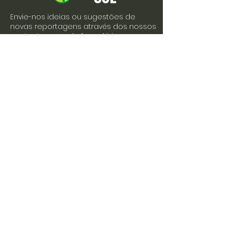
Envie-nos ideias ou sugestões de
novas reportagens através dos nossos
contactos ou pelo formulário.
Envie-nos uma mensagem
Nome
Apelido
Email
Escreva a sua mensagem
Enviar