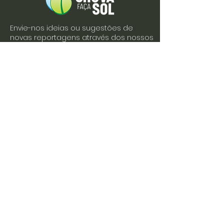
Envie-nos ideias ou sugestões de
novas reportagens através dos nossos
contactos ou pelo formulário.
Envie-nos uma mensagem
Nome
Apelido
Email
Escreva a sua mensagem
Enviar