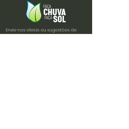
Envie-nos ideias ou sugestões de
novas reportagens através dos nossos
contactos ou pelo formulário.
Envie-nos uma mensagem
Nome
Apelido
Email
Escreva a sua mensagem