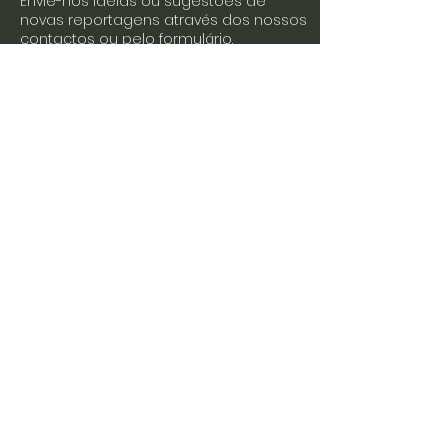
Envie-nos ideias ou sugestões de
novas reportagens através dos nossos
contactos ou pelo formulário.
Envie-nos uma mensagem
Nome
Apelido
Email
Escreva a sua mensagem
Enviar
Junte-se a nós nas redes sociais