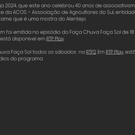
a 2024, que este ano celebrou 40 anos de associativism
da ACOS – Associação de Agricultores do Sul, entida
tame que é uma mostra do Alentejo.
m foi emitida no episódio do Faça Chuva Faça Sol de 1
 está disponível em
RTP Play
.
huva Faça Sol todos os sábados na
RTP2
. Em
RTP Play
, est
dios do programa.