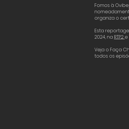
Fomos à Ovibej
nomeadamente 
organiza o cer
Esta reportage
2024, na
RTP2
e
Veja o Faça C
todos os episó