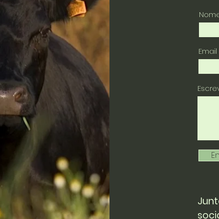
Nom
Email
Escr
En
Junt
soci