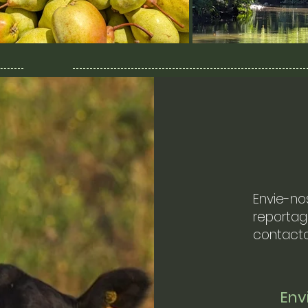
Envie-no
reportag
contacto
En