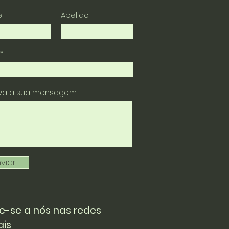
e
Apelido
eva a sua mensagem
viar
e-se a nós nas redes
ais