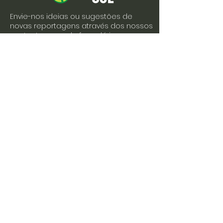
Envie-nos ideias ou sugestões de
novas reportagens através dos nossos
contactos ou pelo formulário.
Envie-nos uma mensagem
Nome
Apelido
Email
Escreva a sua mensagem
Enviar